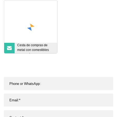
cama moderno tapizado
Cesta de compras de
metal con comestibles
Fotografía de estudio de
alambre de acero Carros
de compras de
supermercado Cesta con
productos alimenticios