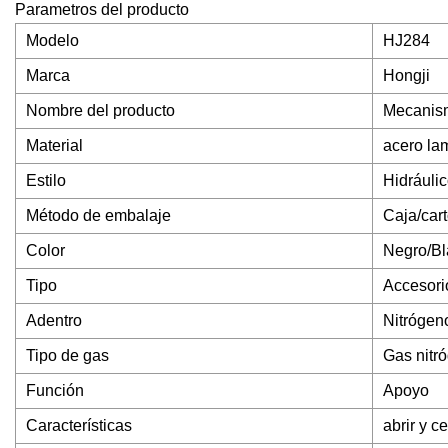
Parametros del producto
Modelo
HJ284
Marca
Hongji
Nombre del producto
Mecanism
Material
acero lam
Estilo
Hidráuli
Método de embalaje
Caja/car
Color
Negro/Bl
Tipo
Accesori
Adentro
Nitrógeno
Tipo de gas
Gas nitr
Función
Apoyo
Características
abrir y c