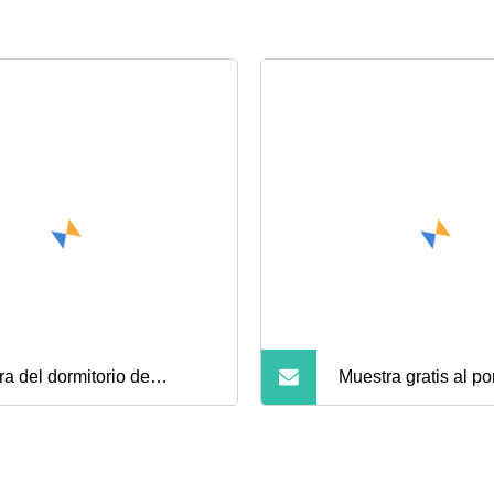
ra del dormitorio de
Muestra gratis al p
udiantes de la escuela de
buen precio acero h
ro con armario y escaleras
marco de cama indi