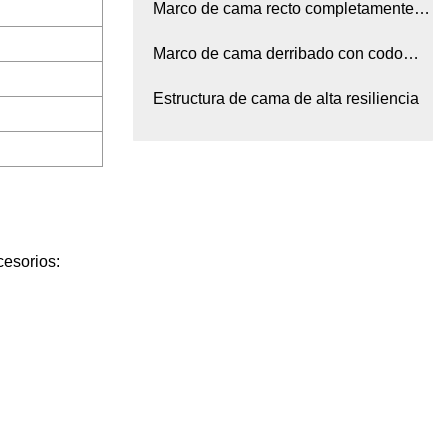
elevable
Marco de cama recto completamente
soldado
Marco de cama derribado con codo
grande
Estructura de cama de alta resiliencia
cesorios: