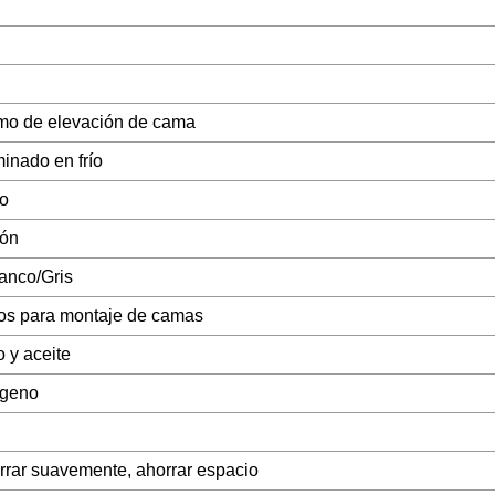
o de elevación de cama
inado en frío
co
tón
anco/Gris
os para montaje de camas
 y aceite
ógeno
errar suavemente, ahorrar espacio