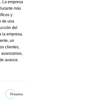
s. La empresa
. Durante más
íficos y
n de una
ucción del
a la empresa.
ente, un
s clientes,
o, avanzamos,
 de avance.
Próximo