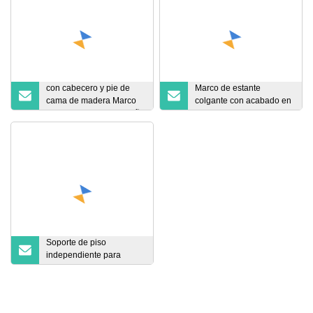
con cabecero y pie de
Marco de estante
cama de madera Marco
colgante con acabado en
de cama de metal tamaño
polvo negro.
queen
Soporte de piso
independiente para
tablero perforado de 16" x
60", transparente