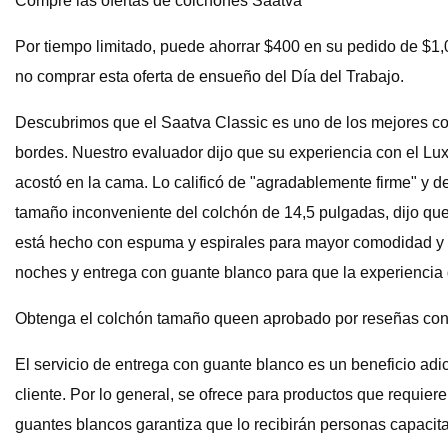
Compre las ofertas de colchones Saatva
Por tiempo limitado, puede ahorrar $400 en su pedido de $1
no comprar esta oferta de ensueño del Día del Trabajo.
Descubrimos que el Saatva Classic es uno de los mejores col
bordes. Nuestro evaluador dijo que su experiencia con el Luxu
acostó en la cama. Lo calificó de "agradablemente firme" y d
tamaño inconveniente del colchón de 14,5 pulgadas, dijo que
está hecho con espuma y espirales para mayor comodidad y co
noches y entrega con guante blanco para que la experiencia 
Obtenga el colchón tamaño queen aprobado por reseñas con
El servicio de entrega con guante blanco es un beneficio adi
cliente. Por lo general, se ofrece para productos que requier
guantes blancos garantiza que lo recibirán personas capacitad