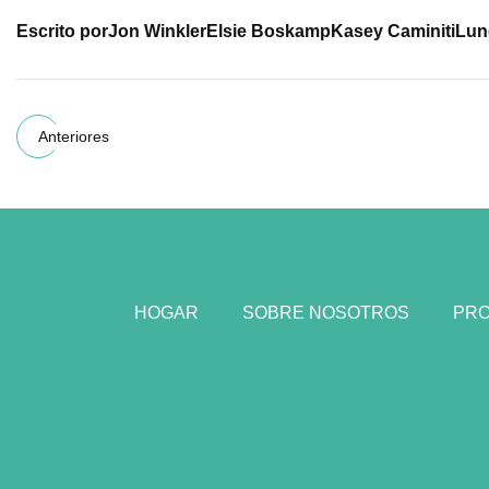
Escrito por
Jon Winkler
Elsie Boskamp
Kasey Caminiti
Lun
Anteriores
HOGAR
SOBRE NOSOTROS
PR