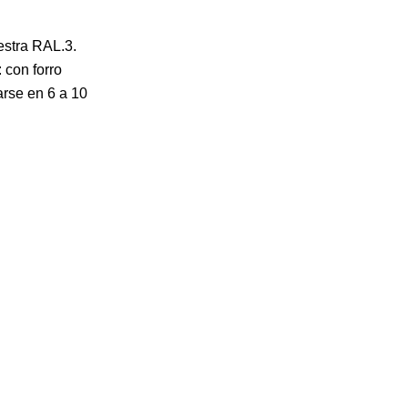
uestra RAL.3.
 con forro
arse en 6 a 10