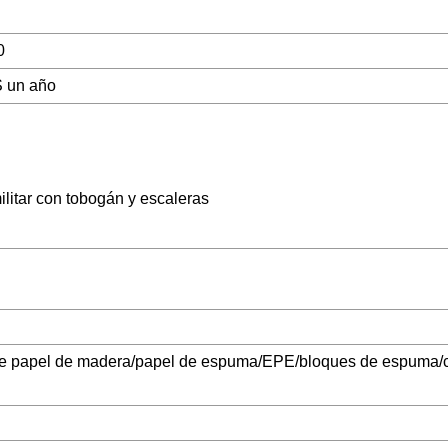
0
 un año
ilitar con tobogán y escaleras
de papel de madera/papel de espuma/EPE/bloques de espuma/c