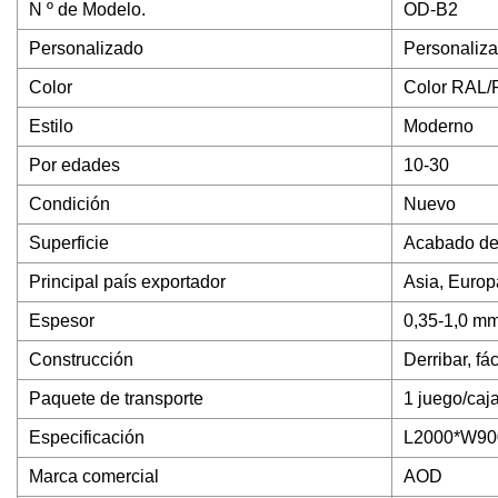
N º de Modelo.
OD-B2
Personalizado
Personaliz
Color
Color RAL/
Estilo
Moderno
Por edades
10-30
Condición
Nuevo
Superficie
Acabado de 
Principal país exportador
Asia, Europ
Espesor
0,35-1,0 mm
Construcción
Derribar, fác
Paquete de transporte
1 juego/caj
Especificación
L2000*W9
Marca comercial
AOD